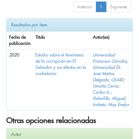
Anterior
1
Siguiente
Resultados por ítem:
Fecha de
Título
Autor(es)
publicación
2020
Estudio sobre el fenómeno
Universidad
de la corrupción en El
Francisco Gavidia
;
Salvador y sus efectos en la
Universidad Dr.
ciudadanía
José Matías
Delgado
;
USAID
;
Umaña Cerna,
Carlos A.
;
Peñailillo, Miguel
;
Iraheta, May Evelyn
Otras opciones relacionadas
Autor