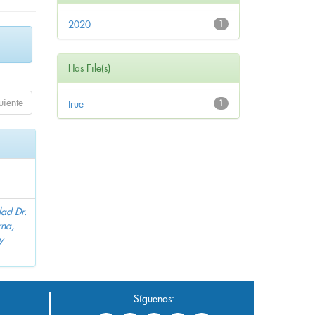
2020
1
Has File(s)
uiente
true
1
dad Dr.
na,
y
Síguenos: