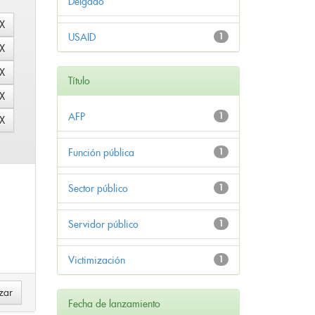
Delgado
USAID
1
Título
AFP
1
Función pública
1
Sector público
1
Servidor público
1
Victimización
1
Fecha de lanzamiento