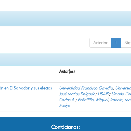
Anterior
1
Sig
Autor(es)
n en El Salvador y sus efectos
Universidad Francisco Gavidia
;
Universi
José Matías Delgado
;
USAID
;
Umaña Cer
Carlos A.
;
Peñailillo, Miguel
;
Iraheta, Ma
Evelyn
Contáctanos: