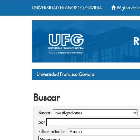
UNIVERSIDAD FRANCISCO GAVIDIA
Página de in
Skip
navigation
Universidad Francisco Gavidia
Buscar
Buscar:
por
Filtros actuales: