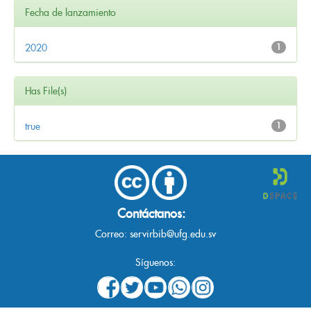
Fecha de lanzamiento
2020
1
Has File(s)
true
1
Contáctanos:
Correo:
servirbib@ufg.edu.sv
Síguenos: