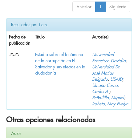
Anterior
1
Siguiente
Resultados por ítem:
Fecha de
Título
Autor(es)
publicación
2020
Estudio sobre el fenómeno
Universidad
de la corrupción en El
Francisco Gavidia
;
Salvador y sus efectos en la
Universidad Dr.
ciudadanía
José Matías
Delgado
;
USAID
;
Umaña Cerna,
Carlos A.
;
Peñailillo, Miguel
;
Iraheta, May Evelyn
Otras opciones relacionadas
Autor