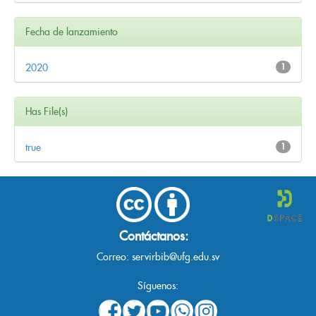
Fecha de lanzamiento
2020
1
Has File(s)
true
1
Contáctanos:
Correo:
servirbib@ufg.edu.sv
Síguenos: