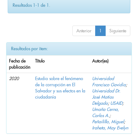
Resultados 1-1 de 1.
Anterior
1
Siguiente
Resultados por ítem:
Fecha de
Título
Autor(es)
publicación
2020
Estudio sobre el fenómeno
Universidad
de la corrupción en El
Francisco Gavidia
;
Salvador y sus efectos en la
Universidad Dr.
ciudadanía
José Matías
Delgado
;
USAID
;
Umaña Cerna,
Carlos A.
;
Peñailillo, Miguel
;
Iraheta, May Evelyn