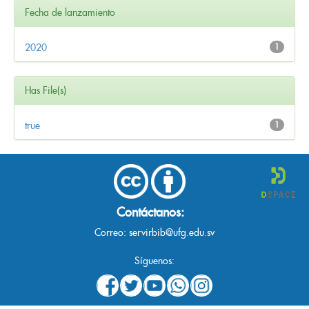
Fecha de lanzamiento
2020
1
Has File(s)
true
1
Contáctanos:
Correo:
servirbib@ufg.edu.sv
Síguenos: