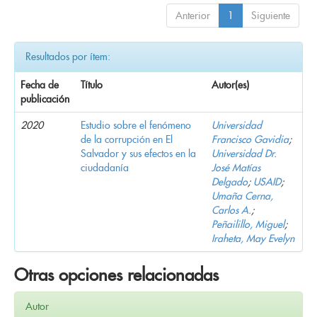
Anterior
1
Siguiente
Resultados por ítem:
Fecha de
Título
Autor(es)
publicación
2020
Estudio sobre el fenómeno
Universidad
de la corrupción en El
Francisco Gavidia
;
Salvador y sus efectos en la
Universidad Dr.
ciudadanía
José Matías
Delgado
;
USAID
;
Umaña Cerna,
Carlos A.
;
Peñailillo, Miguel
;
Iraheta, May Evelyn
Otras opciones relacionadas
Autor