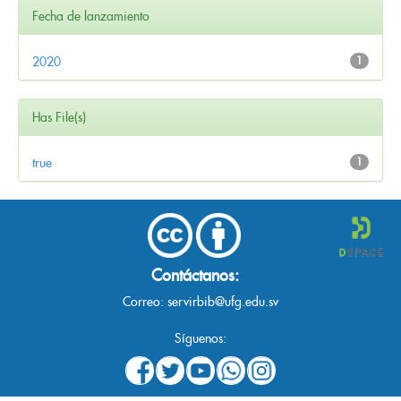
Fecha de lanzamiento
2020
1
Has File(s)
true
1
Contáctanos:
Correo:
servirbib@ufg.edu.sv
Síguenos: