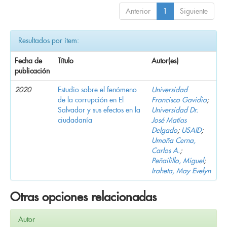
Anterior
1
Siguiente
Resultados por ítem:
Fecha de
Título
Autor(es)
publicación
2020
Estudio sobre el fenómeno
Universidad
de la corrupción en El
Francisco Gavidia
;
Salvador y sus efectos en la
Universidad Dr.
ciudadanía
José Matías
Delgado
;
USAID
;
Umaña Cerna,
Carlos A.
;
Peñailillo, Miguel
;
Iraheta, May Evelyn
Otras opciones relacionadas
Autor