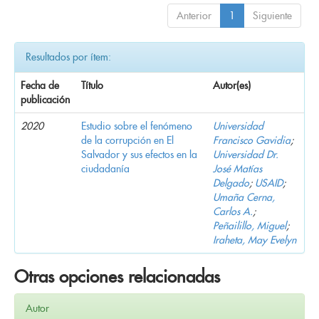
Anterior
1
Siguiente
Resultados por ítem:
Fecha de
Título
Autor(es)
publicación
2020
Estudio sobre el fenómeno
Universidad
de la corrupción en El
Francisco Gavidia
;
Salvador y sus efectos en la
Universidad Dr.
ciudadanía
José Matías
Delgado
;
USAID
;
Umaña Cerna,
Carlos A.
;
Peñailillo, Miguel
;
Iraheta, May Evelyn
Otras opciones relacionadas
Autor