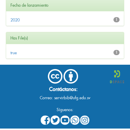
Fecha de lanzamiento
2020
1
Has File(s)
true
1
Contáctanos:
Correo:
servirbib@ufg.edu.sv
Síguenos: