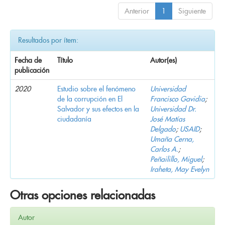
Anterior
1
Siguiente
Resultados por ítem:
Fecha de
Título
Autor(es)
publicación
2020
Estudio sobre el fenómeno
Universidad
de la corrupción en El
Francisco Gavidia
;
Salvador y sus efectos en la
Universidad Dr.
ciudadanía
José Matías
Delgado
;
USAID
;
Umaña Cerna,
Carlos A.
;
Peñailillo, Miguel
;
Iraheta, May Evelyn
Otras opciones relacionadas
Autor