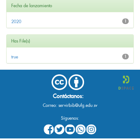
Fecha de lanzamiento
2020
1
Has File(s)
true
1
Contáctanos:
Correo:
servirbib@ufg.edu.sv
Síguenos: