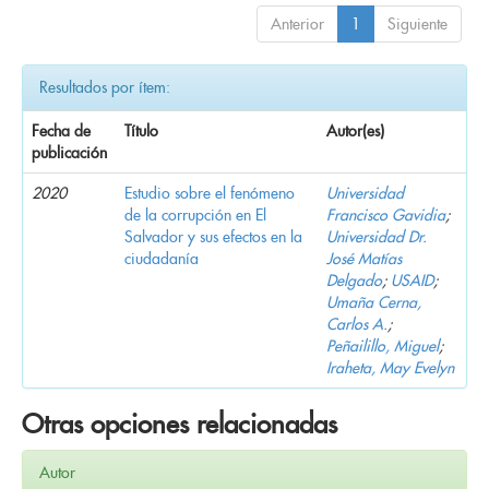
Anterior
1
Siguiente
Resultados por ítem:
Fecha de
Título
Autor(es)
publicación
2020
Estudio sobre el fenómeno
Universidad
de la corrupción en El
Francisco Gavidia
;
Salvador y sus efectos en la
Universidad Dr.
ciudadanía
José Matías
Delgado
;
USAID
;
Umaña Cerna,
Carlos A.
;
Peñailillo, Miguel
;
Iraheta, May Evelyn
Otras opciones relacionadas
Autor