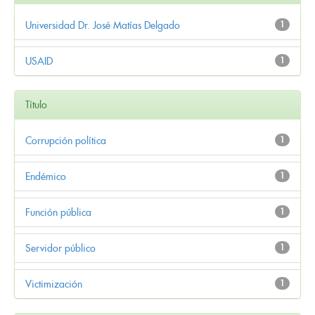
Universidad Dr. José Matías Delgado
1
USAID
1
Título
Corrupción política
1
Endémico
1
Función pública
1
Servidor público
1
Victimización
1