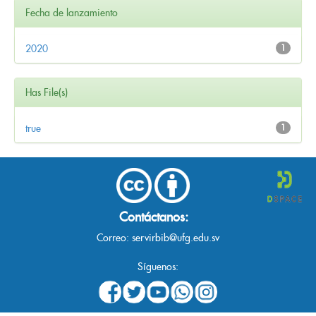
Fecha de lanzamiento
2020
1
Has File(s)
true
1
Contáctanos:
Correo:
servirbib@ufg.edu.sv
Síguenos: