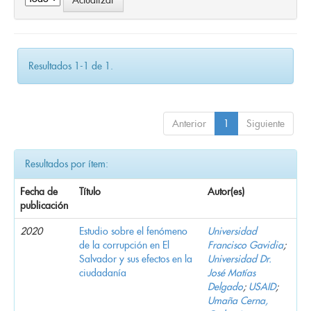
Resultados 1-1 de 1.
Anterior
1
Siguiente
Resultados por ítem:
Fecha de
Título
Autor(es)
publicación
2020
Estudio sobre el fenómeno
Universidad
de la corrupción en El
Francisco Gavidia
;
Salvador y sus efectos en la
Universidad Dr.
ciudadanía
José Matías
Delgado
;
USAID
;
Umaña Cerna,