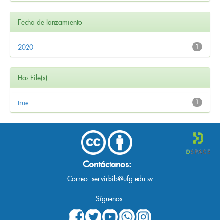
Fecha de lanzamiento
2020
1
Has File(s)
true
1
Contáctanos:
Correo:
servirbib@ufg.edu.sv
Síguenos: