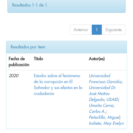
Resultados 1-1 de 1.
Anterior
1
Siguiente
Resultados por ítem:
Fecha de
Título
Autor(es)
publicación
2020
Estudio sobre el fenómeno
Universidad
de la corrupción en El
Francisco Gavidia
;
Salvador y sus efectos en la
Universidad Dr.
ciudadanía
José Matías
Delgado
;
USAID
;
Umaña Cerna,
Carlos A.
;
Peñailillo, Miguel
;
Iraheta, May Evelyn