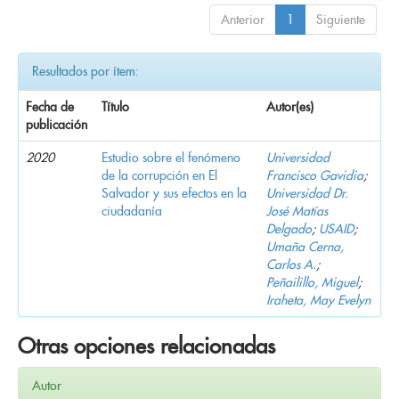
Anterior
1
Siguiente
Resultados por ítem:
Fecha de
Título
Autor(es)
publicación
2020
Estudio sobre el fenómeno
Universidad
de la corrupción en El
Francisco Gavidia
;
Salvador y sus efectos en la
Universidad Dr.
ciudadanía
José Matías
Delgado
;
USAID
;
Umaña Cerna,
Carlos A.
;
Peñailillo, Miguel
;
Iraheta, May Evelyn
Otras opciones relacionadas
Autor