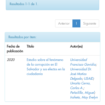
Resultados 1-1 de 1.
Anterior
1
Siguiente
Resultados por ítem:
Fecha de
Título
Autor(es)
publicación
2020
Estudio sobre el fenómeno
Universidad
de la corrupción en El
Francisco Gavidia
;
Salvador y sus efectos en la
Universidad Dr.
ciudadanía
José Matías
Delgado
;
USAID
;
Umaña Cerna,
Carlos A.
;
Peñailillo, Miguel
;
Iraheta, May Evelyn