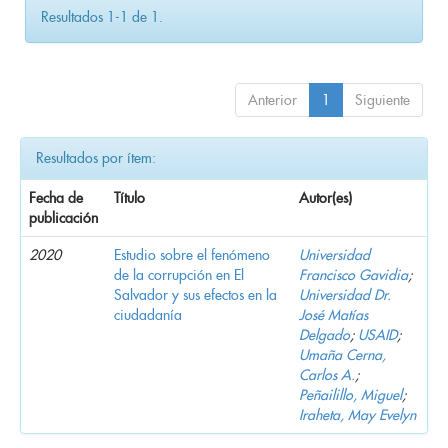
Resultados 1-1 de 1.
Anterior
1
Siguiente
Resultados por ítem:
Fecha de
Título
Autor(es)
publicación
2020
Estudio sobre el fenómeno
Universidad
de la corrupción en El
Francisco Gavidia
;
Salvador y sus efectos en la
Universidad Dr.
ciudadanía
José Matías
Delgado
;
USAID
;
Umaña Cerna,
Carlos A.
;
Peñailillo, Miguel
;
Iraheta, May Evelyn