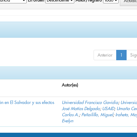
En orden
Autor/registro
Anterior
1
Sig
Autor(es)
n en El Salvador y sus efectos
Universidad Francisco Gavidia
;
Universi
José Matías Delgado
;
USAID
;
Umaña Cer
Carlos A.
;
Peñailillo, Miguel
;
Iraheta, Ma
Evelyn