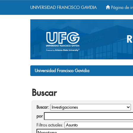
UNIVERSIDAD FRANCISCO GAVIDIA
Página de in
Skip
navigation
Universidad Francisco Gavidia
Buscar
Buscar:
por
Filtros actuales: