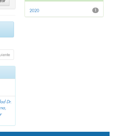
2020
1
uiente
dad Dr.
na,
y