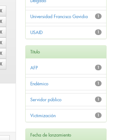
Delgado
Universidad Francisco Gavidia
1
USAID
1
Título
AFP
1
Endémico
1
Servidor público
1
Victimización
1
Fecha de lanzamiento