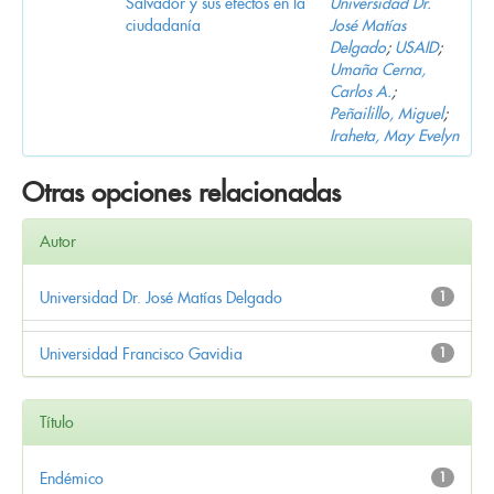
Salvador y sus efectos en la
Universidad Dr.
ciudadanía
José Matías
Delgado
;
USAID
;
Umaña Cerna,
Carlos A.
;
Peñailillo, Miguel
;
Iraheta, May Evelyn
Otras opciones relacionadas
Autor
Universidad Dr. José Matías Delgado
1
Universidad Francisco Gavidia
1
Título
Endémico
1