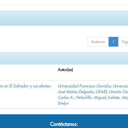
Anterior
1
Sig
Autor(es)
n en El Salvador y sus efectos
Universidad Francisco Gavidia
;
Universi
José Matías Delgado
;
USAID
;
Umaña Cer
Carlos A.
;
Peñailillo, Miguel
;
Iraheta, Ma
Evelyn
Contáctanos: