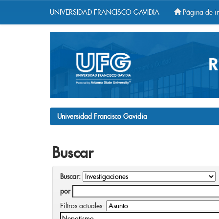
UNIVERSIDAD FRANCISCO GAVIDIA
Página de in
Skip
navigation
Universidad Francisco Gavidia
Buscar
Buscar:
por
Filtros actuales: