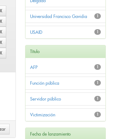
Delgado
Universidad Francisco Gavidia
1
USAID
1
Título
AFP
1
Función pública
1
Servidor público
1
Victimización
1
Fecha de lanzamiento