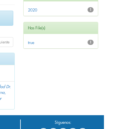
2020
1
Has File(s)
uiente
true
1
dad Dr.
na,
y
Síguenos: