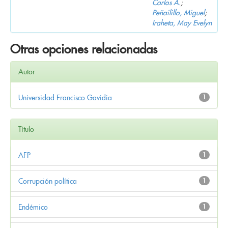
Carlos A.
;
Peñailillo, Miguel
;
Iraheta, May Evelyn
Otras opciones relacionadas
Autor
Universidad Francisco Gavidia
1
Título
AFP
1
Corrupción política
1
Endémico
1