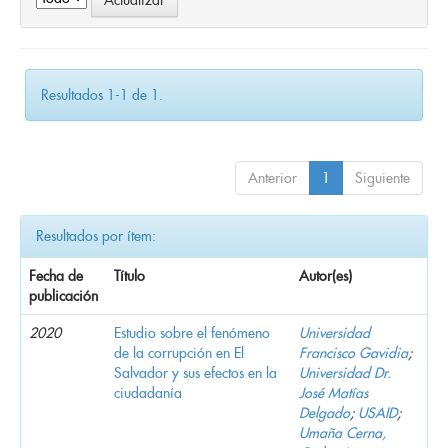
Resultados 1-1 de 1.
Anterior
1
Siguiente
Resultados por ítem:
Fecha de
Título
Autor(es)
publicación
2020
Estudio sobre el fenómeno
Universidad
de la corrupción en El
Francisco Gavidia
;
Salvador y sus efectos en la
Universidad Dr.
ciudadanía
José Matías
Delgado
;
USAID
;
Umaña Cerna,