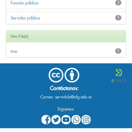
Función pública
1
Servidor público
1
Has File(s)
true
1
Contáctanos:
Correo:
servirbib@ufg.edu.sv
Síguenos: