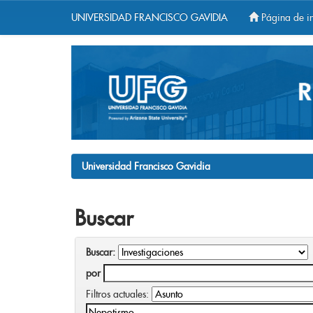
UNIVERSIDAD FRANCISCO GAVIDIA
Página de in
Skip
navigation
Universidad Francisco Gavidia
Buscar
Buscar:
por
Filtros actuales: