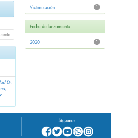
Victimización
1
Fecha de lanzamiento
uiente
2020
1
dad Dr.
na,
y
Síguenos: