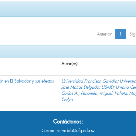
Anterior
1
Sig
Autor(es)
n en El Salvador y sus efectos
Universidad Francisco Gavidia
;
Universi
José Matías Delgado
;
USAID
;
Umaña Cer
Carlos A.
;
Peñailillo, Miguel
;
Iraheta, Ma
Evelyn
Contáctanos:
Correo:
servirbib@ufg.edu.sv