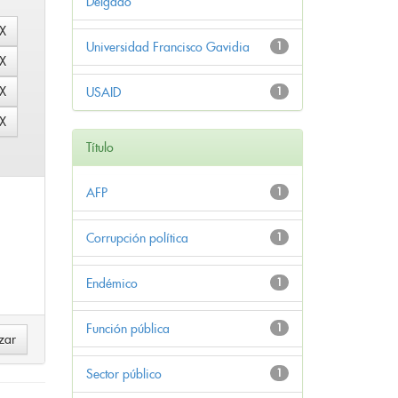
Delgado
Universidad Francisco Gavidia
1
USAID
1
Título
AFP
1
Corrupción política
1
Endémico
1
Función pública
1
Sector público
1