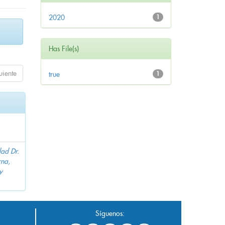
2020
1
Has File(s)
uiente
true
1
dad Dr.
na,
y
Síguenos: