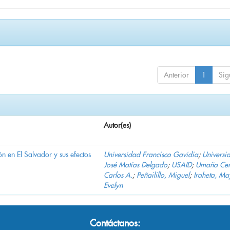
Anterior
1
Sig
Autor(es)
n en El Salvador y sus efectos
Universidad Francisco Gavidia
;
Universi
José Matías Delgado
;
USAID
;
Umaña Cer
Carlos A.
;
Peñailillo, Miguel
;
Iraheta, Ma
Evelyn
Contáctanos: