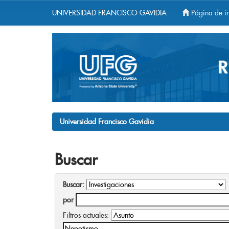
UNIVERSIDAD FRANCISCO GAVIDIA
Página de in
Skip
navigation
Universidad Francisco Gavidia
Buscar
Buscar:
por
Filtros actuales: