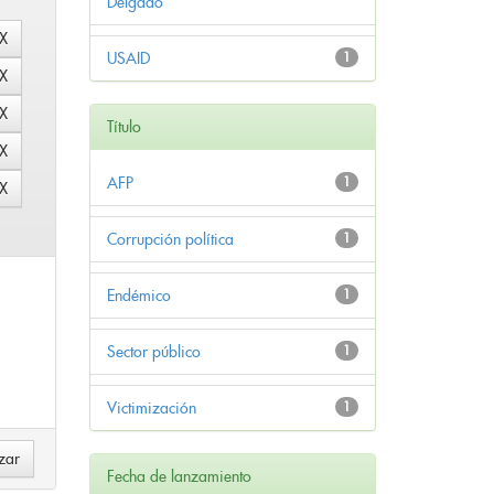
Delgado
USAID
1
Título
AFP
1
Corrupción política
1
Endémico
1
Sector público
1
Victimización
1
Fecha de lanzamiento