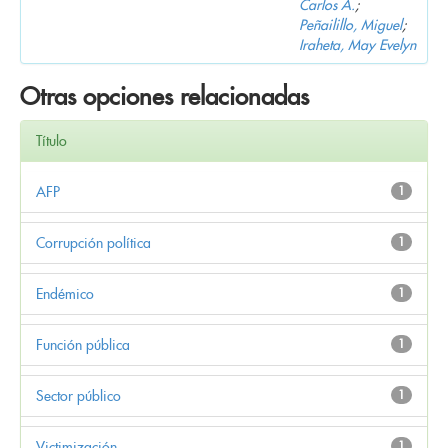
Carlos A.
;
Peñailillo, Miguel
;
Iraheta, May Evelyn
Otras opciones relacionadas
Título
AFP
1
Corrupción política
1
Endémico
1
Función pública
1
Sector público
1
Victimización
1