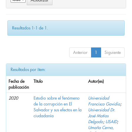
Resultados 1-1 de 1.
Anterior
1
Siguiente
Resultados por ítem:
Fecha de
Título
Autor(es)
publicación
2020
Estudio sobre el fenómeno
Universidad
de la corrupción en El
Francisco Gavidia
;
Salvador y sus efectos en la
Universidad Dr.
ciudadanía
José Matías
Delgado
;
USAID
;
Umaña Cerna,