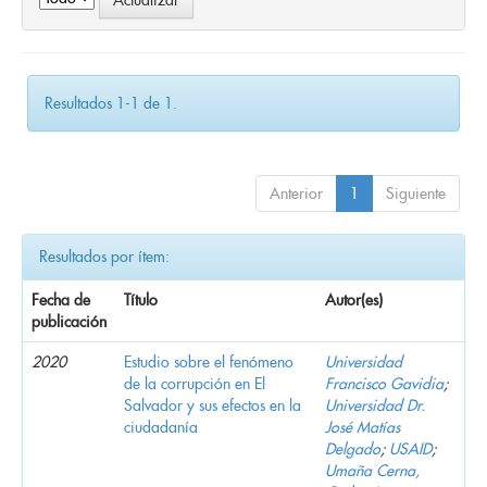
Resultados 1-1 de 1.
Anterior
1
Siguiente
Resultados por ítem:
Fecha de
Título
Autor(es)
publicación
2020
Estudio sobre el fenómeno
Universidad
de la corrupción en El
Francisco Gavidia
;
Salvador y sus efectos en la
Universidad Dr.
ciudadanía
José Matías
Delgado
;
USAID
;
Umaña Cerna,