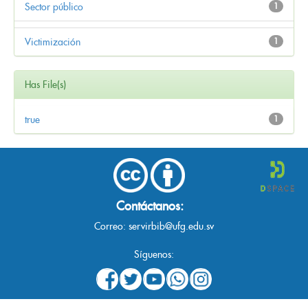
Sector público
1
Victimización
1
Has File(s)
true
1
Contáctanos:
Correo:
servirbib@ufg.edu.sv
Síguenos: