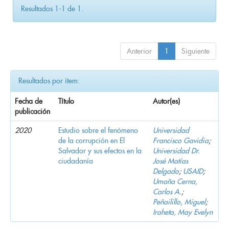
Resultados 1-1 de 1.
Anterior
1
Siguiente
Resultados por ítem:
Fecha de
Título
Autor(es)
publicación
2020
Estudio sobre el fenómeno
Universidad
de la corrupción en El
Francisco Gavidia
;
Salvador y sus efectos en la
Universidad Dr.
ciudadanía
José Matías
Delgado
;
USAID
;
Umaña Cerna,
Carlos A.
;
Peñailillo, Miguel
;
Iraheta, May Evelyn