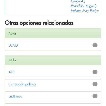
Carlos A.
;
Peñailillo, Miguel
;
Iraheta, May Evelyn
Otras opciones relacionadas
Autor
USAID
1
Título
AFP
1
Corrupción política
1
Endémico
1