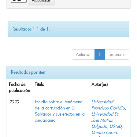
Resultados 1-1 de 1.
Anterior
1
Siguiente
Resultados por ítem:
Fecha de
Título
Autor(es)
publicación
2020
Estudio sobre el fenómeno
Universidad
de la corrupción en El
Francisco Gavidia
;
Salvador y sus efectos en la
Universidad Dr.
ciudadanía
José Matías
Delgado
;
USAID
;
Umaña Cerna,