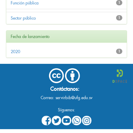
Función pública
1
Sector público
1
Fecha de lanzamiento
2020
1
Contáctanos:
Correo:
servirbib@ufg.edu.sv
Síguenos: