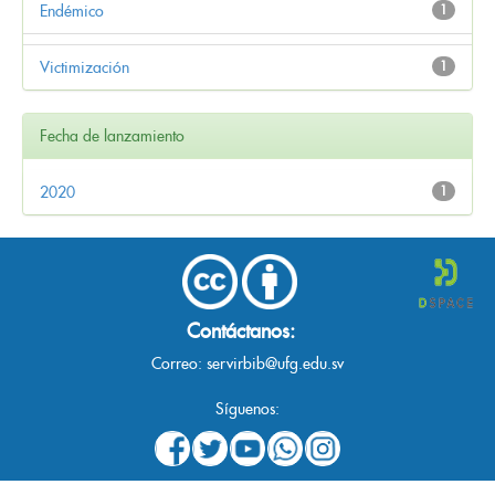
Endémico
1
Victimización
1
Fecha de lanzamiento
2020
1
Contáctanos:
Correo:
servirbib@ufg.edu.sv
Síguenos: