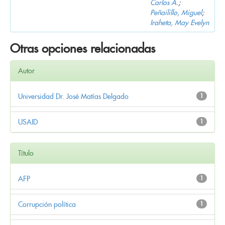
Carlos A.
;
Peñailillo, Miguel
;
Iraheta, May Evelyn
Otras opciones relacionadas
Autor
Universidad Dr. José Matías Delgado
1
USAID
1
Título
AFP
1
Corrupción política
1