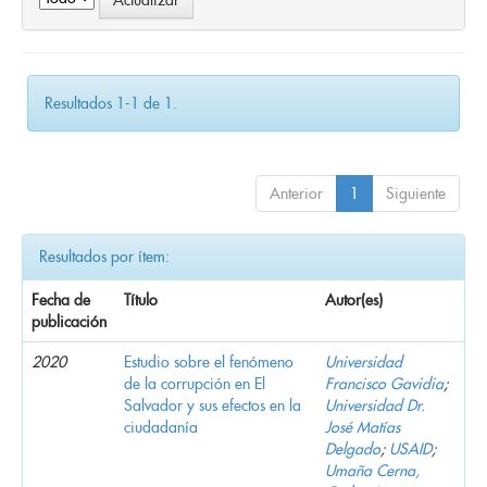
Resultados 1-1 de 1.
Anterior
1
Siguiente
Resultados por ítem:
Fecha de
Título
Autor(es)
publicación
2020
Estudio sobre el fenómeno
Universidad
de la corrupción en El
Francisco Gavidia
;
Salvador y sus efectos en la
Universidad Dr.
ciudadanía
José Matías
Delgado
;
USAID
;
Umaña Cerna,