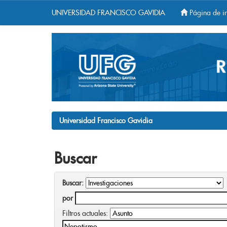
UNIVERSIDAD FRANCISCO GAVIDIA
Página de in
Skip
navigation
Universidad Francisco Gavidia
Buscar
Buscar:
por
Filtros actuales: