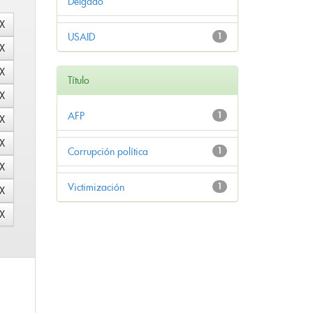
Delgado
USAID
1
Título
AFP
1
Corrupción política
1
Victimización
1