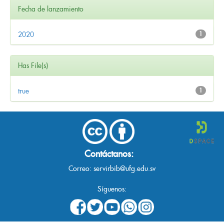
Fecha de lanzamiento
2020
1
Has File(s)
true
1
Contáctanos:
Correo:
servirbib@ufg.edu.sv
Síguenos: