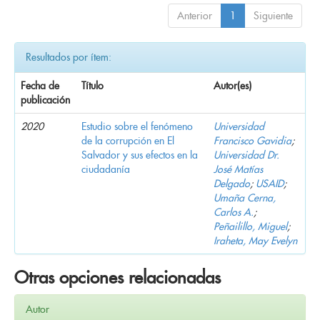
Anterior
1
Siguiente
Resultados por ítem:
Fecha de
Título
Autor(es)
publicación
2020
Estudio sobre el fenómeno
Universidad
de la corrupción en El
Francisco Gavidia
;
Salvador y sus efectos en la
Universidad Dr.
ciudadanía
José Matías
Delgado
;
USAID
;
Umaña Cerna,
Carlos A.
;
Peñailillo, Miguel
;
Iraheta, May Evelyn
Otras opciones relacionadas
Autor