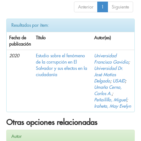
Anterior
1
Siguiente
Resultados por ítem:
Fecha de
Título
Autor(es)
publicación
2020
Estudio sobre el fenómeno
Universidad
de la corrupción en El
Francisco Gavidia
;
Salvador y sus efectos en la
Universidad Dr.
ciudadanía
José Matías
Delgado
;
USAID
;
Umaña Cerna,
Carlos A.
;
Peñailillo, Miguel
;
Iraheta, May Evelyn
Otras opciones relacionadas
Autor