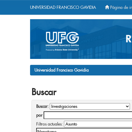
UNIVERSIDAD FRANCISCO GAVIDIA
Página de in
Skip
navigation
Universidad Francisco Gavidia
Buscar
Buscar:
por
Filtros actuales: