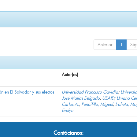
Anterior
1
Sig
Autor(es)
n en El Salvador y sus efectos
Universidad Francisco Gavidia
;
Universi
José Matías Delgado
;
USAID
;
Umaña Cer
Carlos A.
;
Peñailillo, Miguel
;
Iraheta, Ma
Evelyn
Contáctanos: