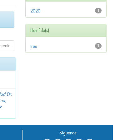
2020
1
Has File(s)
uiente
true
1
dad Dr.
na,
y
Síguenos: