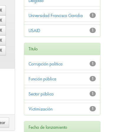
Delgado
Universidad Francisco Gavidia
1
USAID
1
Título
Corrupción política
1
Función pública
1
Sector público
1
Victimización
1
Fecha de lanzamiento