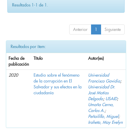
Resultados 1-1 de 1.
Anterior
1
Siguiente
Resultados por ítem:
Fecha de
Título
Autor(es)
publicación
2020
Estudio sobre el fenómeno
Universidad
de la corrupción en El
Francisco Gavidia
;
Salvador y sus efectos en la
Universidad Dr.
ciudadanía
José Matías
Delgado
;
USAID
;
Umaña Cerna,
Carlos A.
;
Peñailillo, Miguel
;
Iraheta, May Evelyn