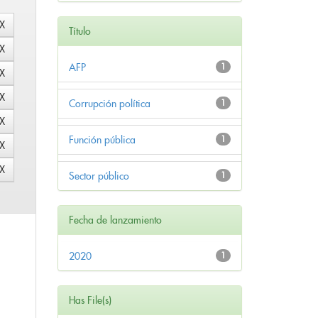
Título
AFP
1
Corrupción política
1
Función pública
1
Sector público
1
Fecha de lanzamiento
2020
1
Has File(s)