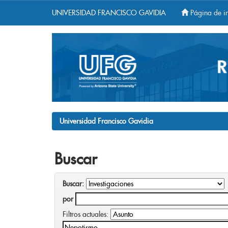
UNIVERSIDAD FRANCISCO GAVIDIA
Página de in
Skip
navigation
Universidad Francisco Gavidia
Buscar
Buscar:
por
Filtros actuales: