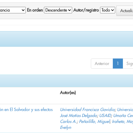
En orden
Autor/registro
Anterior
1
Sig
Autor(es)
n en El Salvador y sus efectos
Universidad Francisco Gavidia
;
Universi
José Matías Delgado
;
USAID
;
Umaña Cer
Carlos A.
;
Peñailillo, Miguel
;
Iraheta, Ma
Evelyn