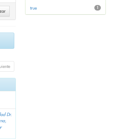
true
1
uiente
dad Dr.
na,
y