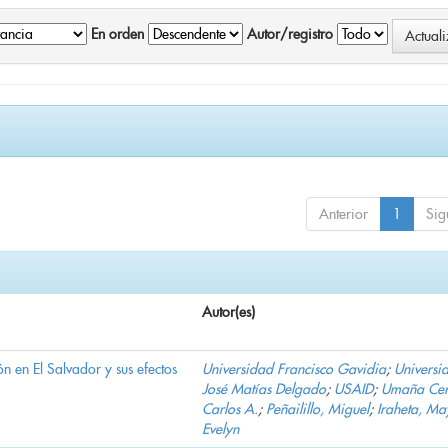
En orden
Autor/registro
Anterior
1
Sig
Autor(es)
n en El Salvador y sus efectos
Universidad Francisco Gavidia
;
Universi
José Matías Delgado
;
USAID
;
Umaña Cer
Carlos A.
;
Peñailillo, Miguel
;
Iraheta, Ma
Evelyn