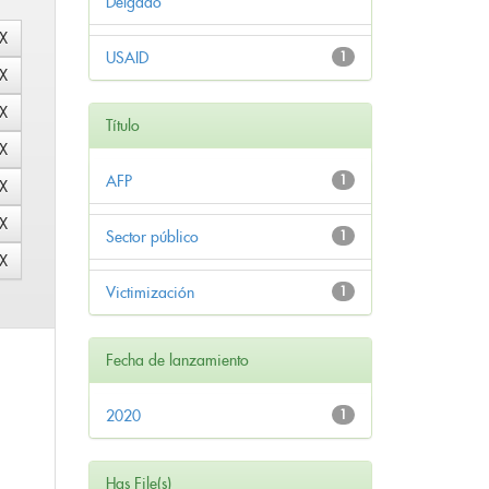
Delgado
USAID
1
Título
AFP
1
Sector público
1
Victimización
1
Fecha de lanzamiento
2020
1
Has File(s)