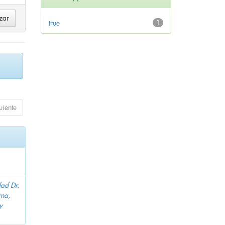
true
1
uiente
dad Dr.
na,
y