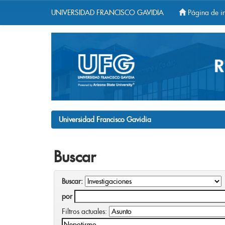
UNIVERSIDAD FRANCISCO GAVIDIA
Página de in
Skip
navigation
Universidad Francisco Gavidia
Buscar
Buscar:
por
Filtros actuales: