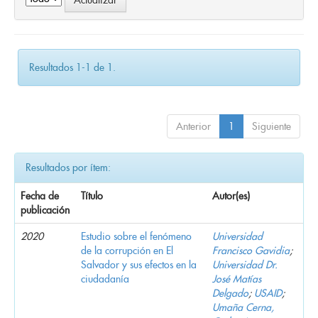
Resultados 1-1 de 1.
Anterior
1
Siguiente
Resultados por ítem:
Fecha de
Título
Autor(es)
publicación
2020
Estudio sobre el fenómeno
Universidad
de la corrupción en El
Francisco Gavidia
;
Salvador y sus efectos en la
Universidad Dr.
ciudadanía
José Matías
Delgado
;
USAID
;
Umaña Cerna,