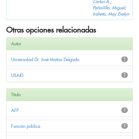
Carlos A.
;
Peñailillo, Miguel
;
Iraheta, May Evelyn
Otras opciones relacionadas
Autor
Universidad Dr. José Matías Delgado
1
USAID
1
Título
AFP
1
Función pública
1