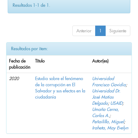
Resultados 1-1 de 1.
Anterior
1
Siguiente
Resultados por ítem:
Fecha de
Título
Autor(es)
publicación
2020
Estudio sobre el fenómeno
Universidad
de la corrupción en El
Francisco Gavidia
;
Salvador y sus efectos en la
Universidad Dr.
ciudadanía
José Matías
Delgado
;
USAID
;
Umaña Cerna,
Carlos A.
;
Peñailillo, Miguel
;
Iraheta, May Evelyn