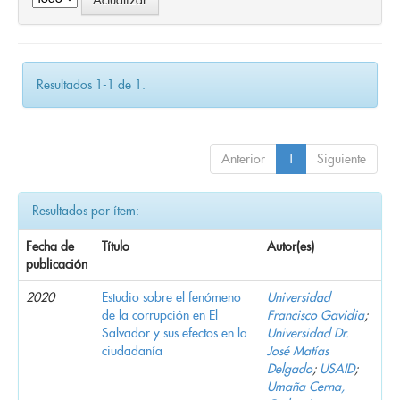
Resultados 1-1 de 1.
Anterior
1
Siguiente
Resultados por ítem:
Fecha de
Título
Autor(es)
publicación
2020
Estudio sobre el fenómeno
Universidad
de la corrupción en El
Francisco Gavidia
;
Salvador y sus efectos en la
Universidad Dr.
ciudadanía
José Matías
Delgado
;
USAID
;
Umaña Cerna,