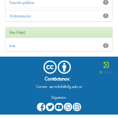
Función pública
1
Victimización
1
Has File(s)
true
1
Contáctanos:
Correo:
servirbib@ufg.edu.sv
Síguenos: