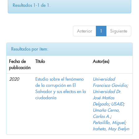
Resultados 1-1 de 1.
Anterior
1
Siguiente
Resultados por ítem:
Fecha de
Título
Autor(es)
publicación
2020
Estudio sobre el fenómeno
Universidad
de la corrupción en El
Francisco Gavidia
;
Salvador y sus efectos en la
Universidad Dr.
ciudadanía
José Matías
Delgado
;
USAID
;
Umaña Cerna,
Carlos A.
;
Peñailillo, Miguel
;
Iraheta, May Evelyn