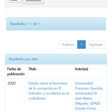
Resultados 1-1 de 1.
Anterior
1
Siguiente
Resultados por ítem:
Fecha de
Título
Autor(es)
publicación
2020
Estudio sobre el fenómeno
Universidad
de la corrupción en El
Francisco Gavidia
;
Salvador y sus efectos en la
Universidad Dr.
ciudadanía
José Matías
Delgado
;
USAID
;
Umaña Cerna,