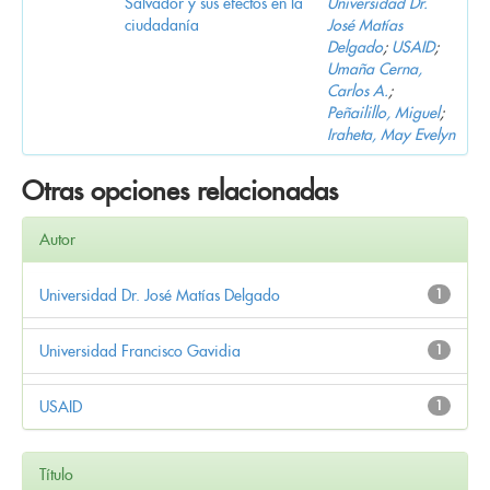
Salvador y sus efectos en la
Universidad Dr.
ciudadanía
José Matías
Delgado
;
USAID
;
Umaña Cerna,
Carlos A.
;
Peñailillo, Miguel
;
Iraheta, May Evelyn
Otras opciones relacionadas
Autor
Universidad Dr. José Matías Delgado
1
Universidad Francisco Gavidia
1
USAID
1
Título