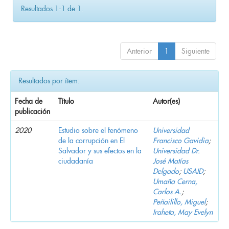
Resultados 1-1 de 1.
Anterior
1
Siguiente
Resultados por ítem:
Fecha de
Título
Autor(es)
publicación
2020
Estudio sobre el fenómeno
Universidad
de la corrupción en El
Francisco Gavidia
;
Salvador y sus efectos en la
Universidad Dr.
ciudadanía
José Matías
Delgado
;
USAID
;
Umaña Cerna,
Carlos A.
;
Peñailillo, Miguel
;
Iraheta, May Evelyn