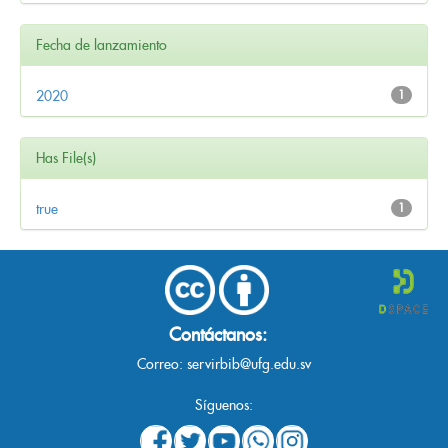
Fecha de lanzamiento
2020
1
Has File(s)
true
1
Contáctanos:
Correo:
servirbib@ufg.edu.sv
Síguenos: