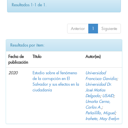
Resultados 1-1 de 1.
Anterior
1
Siguiente
Resultados por ítem:
Fecha de
Título
Autor(es)
publicación
2020
Estudio sobre el fenómeno
Universidad
de la corrupción en El
Francisco Gavidia
;
Salvador y sus efectos en la
Universidad Dr.
ciudadanía
José Matías
Delgado
;
USAID
;
Umaña Cerna,
Carlos A.
;
Peñailillo, Miguel
;
Iraheta, May Evelyn