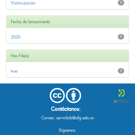
Victimización
1
Fecha de lanzamiento
2020
1
Has File(s)
true
1
Contáctanos:
Correo:
servirbib@ufg.edu.sv
Síguenos: