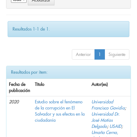
Resultados 1-1 de 1.
Anterior
1
Siguiente
Resultados por ítem:
Fecha de
Título
Autor(es)
publicación
2020
Estudio sobre el fenómeno
Universidad
de la corrupción en El
Francisco Gavidia
;
Salvador y sus efectos en la
Universidad Dr.
ciudadanía
José Matías
Delgado
;
USAID
;
Umaña Cerna,