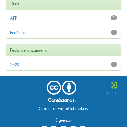
Título
AFP
1
Endémico
1
Fecha de lanzamiento
2020
1
Contáctanos:
Correo:
servirbib@ufg.edu.sv
Síguenos: