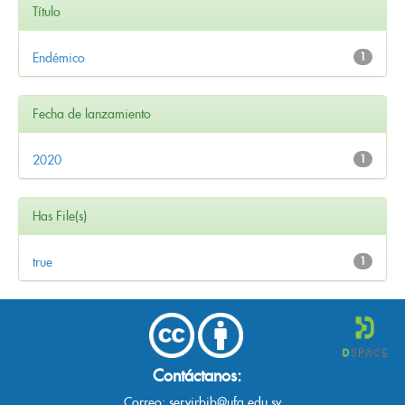
Título
Endémico
1
Fecha de lanzamiento
2020
1
Has File(s)
true
1
Contáctanos:
Correo:
servirbib@ufg.edu.sv