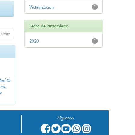
Victimización
1
Fecha de lanzamiento
uiente
2020
1
dad Dr.
na,
y
Síguenos: