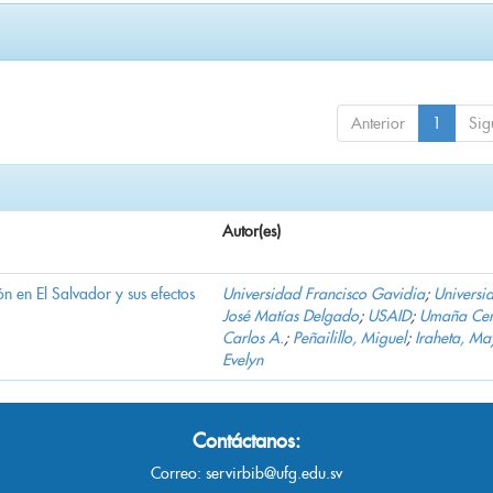
Anterior
1
Sig
Autor(es)
n en El Salvador y sus efectos
Universidad Francisco Gavidia
;
Universi
José Matías Delgado
;
USAID
;
Umaña Cer
Carlos A.
;
Peñailillo, Miguel
;
Iraheta, Ma
Evelyn
Contáctanos:
Correo:
servirbib@ufg.edu.sv