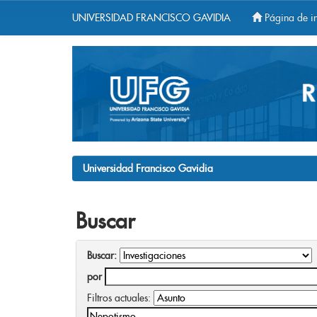
UNIVERSIDAD FRANCISCO GAVIDIA
Página de in
Skip
navigation
Universidad Francisco Gavidia
Buscar
Buscar:
por
Filtros actuales: