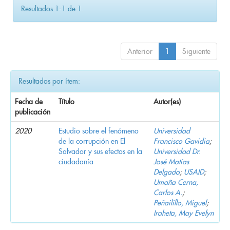
Resultados 1-1 de 1.
Anterior
1
Siguiente
Resultados por ítem:
Fecha de
Título
Autor(es)
publicación
2020
Estudio sobre el fenómeno
Universidad
de la corrupción en El
Francisco Gavidia
;
Salvador y sus efectos en la
Universidad Dr.
ciudadanía
José Matías
Delgado
;
USAID
;
Umaña Cerna,
Carlos A.
;
Peñailillo, Miguel
;
Iraheta, May Evelyn