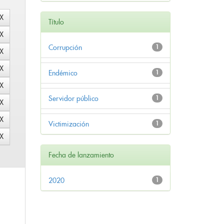
Título
Corrupción
1
Endémico
1
Servidor público
1
Victimización
1
Fecha de lanzamiento
2020
1