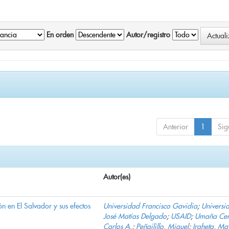
En orden
Autor/registro
Anterior
1
Sig
Autor(es)
n en El Salvador y sus efectos
Universidad Francisco Gavidia
;
Universi
José Matías Delgado
;
USAID
;
Umaña Cer
Carlos A.
;
Peñailillo, Miguel
;
Iraheta, Ma