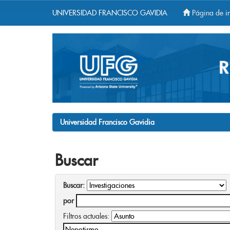
UNIVERSIDAD FRANCISCO GAVIDIA
Página de in
Skip
navigation
Universidad Francisco Gavidia
Buscar
Buscar:
por
Filtros actuales: