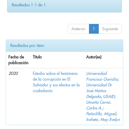
Resultados 1-1 de 1.
Anterior
1
Siguiente
Resultados por ítem:
Fecha de
Título
Autor(es)
publicación
2020
Estudio sobre el fenómeno
Universidad
de la corrupción en El
Francisco Gavidia
;
Salvador y sus efectos en la
Universidad Dr.
ciudadanía
José Matías
Delgado
;
USAID
;
Umaña Cerna,
Carlos A.
;
Peñailillo, Miguel
;
Iraheta, May Evelyn