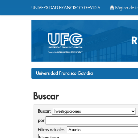
UNIVERSIDAD FRANCISCO GAVIDIA
Página de in
Skip
navigation
Universidad Francisco Gavidia
Buscar
Buscar:
por
Filtros actuales: