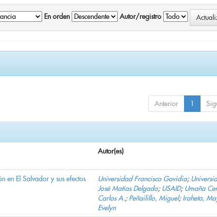
En orden
Autor/registro
Anterior
1
Sig
Autor(es)
n en El Salvador y sus efectos
Universidad Francisco Gavidia
;
Universi
José Matías Delgado
;
USAID
;
Umaña Cer
Carlos A.
;
Peñailillo, Miguel
;
Iraheta, Ma
Evelyn