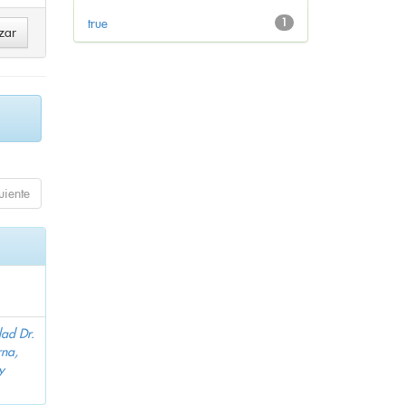
true
1
uiente
dad Dr.
na,
y