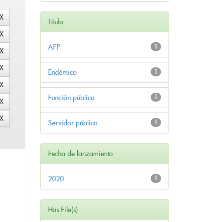
Título
AFP
1
Endémico
1
Función pública
1
Servidor público
1
Fecha de lanzamiento
2020
1
Has File(s)