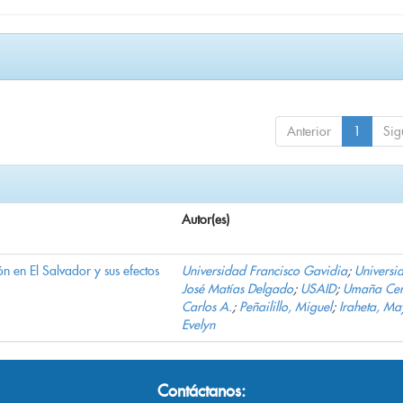
Anterior
1
Sig
Autor(es)
n en El Salvador y sus efectos
Universidad Francisco Gavidia
;
Universi
José Matías Delgado
;
USAID
;
Umaña Cer
Carlos A.
;
Peñailillo, Miguel
;
Iraheta, Ma
Evelyn
Contáctanos: