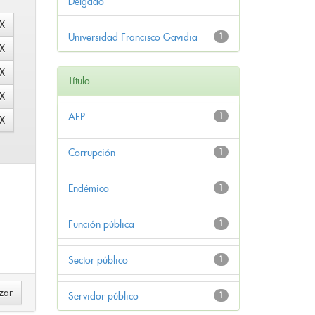
Delgado
Universidad Francisco Gavidia
1
Título
AFP
1
Corrupción
1
Endémico
1
Función pública
1
Sector público
1
Servidor público
1