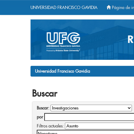
UNIVERSIDAD FRANCISCO GAVIDIA
Página de in
Skip
navigation
Universidad Francisco Gavidia
Buscar
Buscar:
por
Filtros actuales: