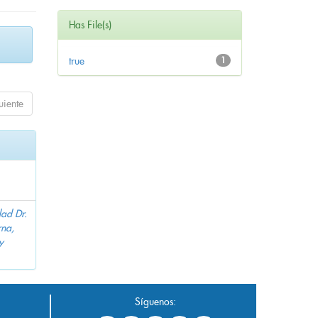
Has File(s)
true
1
uiente
dad Dr.
na,
y
Síguenos: