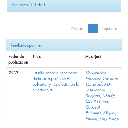
Resultados 1-1 de 1.
Anterior
1
Siguiente
Resultados por ítem:
Fecha de
Título
Autor(es)
publicación
2020
Estudio sobre el fenómeno
Universidad
de la corrupción en El
Francisco Gavidia
;
Salvador y sus efectos en la
Universidad Dr.
ciudadanía
José Matías
Delgado
;
USAID
;
Umaña Cerna,
Carlos A.
;
Peñailillo, Miguel
;
Iraheta, May Evelyn